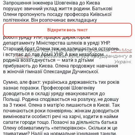
Запрошення інженера Шовгеніва до Києва
порушує звичний уклад життя родини. Батькові
Олени пропонують посаду професора Київської
політехніки. Він розпочинає викладацьку
діяльність спершу самостійно. На початках
Відкрити весь текст
Української революції бере активну участь в
роботі уряду УНР, працює директором
департаменту Міністерства шляхів в уряді УНР.
Старший брат Олени теж не залишається осторонь
Матеріал підготовлений за підтримки
ГО «Моє
і вступає до лав Армії УНР. А вже незабаром
Місто»
, яка розвиває культуру краудфандингу в
родина возз’єднується — мати з дітьми
Україні.
прибувають до Києва. Олена продовжує навчання
в жіночій гімназії Олександри Дучинської.
Сумно, але факт: українська державність тих років
зазнає поразки. Професорові Шовгеніву
доводиться в складі уряду евакуюватися до
Польщі. Родина сподівається на розлуку, не довшу
за 3 тижні. Олена з матір’ю лишаються в Києві. Так
починаються роки поневірянь: жінкам доводиться
вимінювати особисті речі на харчі, ходити в найми
сапати городи тощо. Позаочі за діяльність батька
Олену обзиватимуть «петлюрівкою». Скільки ж це
триватиме? Надії на нормальне існування танули,