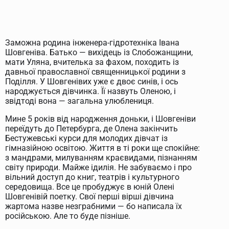
Заможна родина інженера-гідротехніка Івана
Шовгеніва. Батько — вихідець із Слобожанщини,
мати Уляна, вчителька за фахом, походить із
давньої православної священницької родини з
Поділля. У Шовгенівих уже є двоє синів, і ось
народжується дівчинка. Її назвуть Оленою, і
звідтоді вона — загальна улюблениця.
Мине 5 років від народження доньки, і Шовгеніви
переїдуть до Петербурга, де Олена закінчить
Бестужевські курси для молодих дівчат із
гімназійною освітою. Життя в ті роки ще спокійне:
з мандрами, милуванням краєвидами, пізнанням
світу природи. Майже ідилія. Не забуваємо і про
вільний доступ до книг, театрів і культурного
середовища. Все це пробуджує в юній Олені
Шовгенівій поетку. Свої перші вірші дівчина
жартома назве незграбними — бо написала їх
російською. Але то буде пізніше.