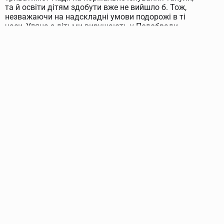
та й освіти дітям здобути вже не вийшло б. Тож,
незважаючи на надскладні умови подорожі в ті
часи, Уляна з дітьми вирушають у Подєбради
(Чехословаччина) до їхнього чоловіка і батька.
Останній уже облаштувався: обійняв посаду
ректора Української господарської академії.
Шлях матері та дітей Шовгенівих пролягає через
Вінницю пішки до Кам’янця-Подільського, а далі —
через багато інших міст. Ця подорож чи не вперше
показує Олені український народ зблизька: чим
він живе, на що сподівається. Батьківщина її
матері постає в очах дівчини невимовно гарною.
Все це засіває в її душі перші зерна любові до
України, за яку вона так палко боротиметься і за
яку загине.
В Чехословаччині на Олену чекає радісна й тепла
зустріч із батьком. А ще її страшенно вражає
татове україномовне оточення, портрети Петлюри
на стінах його помешкання і нові люди, які з такою
повагою ставляться до нього. Сама Олена досі
розмовляє російською, але вже починає розуміти
важливі та невідворотні зміни, що відбулися в