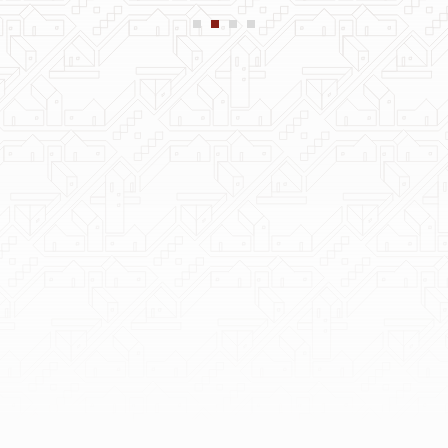
000
Cтріткодів на сайті
000
Стріткодів у містах