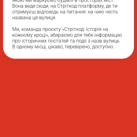
якою ми маркуємо будівлі в просторах міст.
Вона веде сюди, на Стріткод-платформу, де ти
Пояснюємо історичні зв’язки у просторі та
отримуєш відповідь на питання: на чию честь
часі.
названа ця вулиця.
Ми, команда проєкту «Стріткод: історія на
кожному кроці», збираємо для тебе інформацію
про історичних постатей та події з назв вулиць.
В одному місці, цікаво, перевірено, доступно.
Посилюємо історичну просвіту,
популяризуємо історію, допомагаємо з
декомунізацією історичної свідомості.