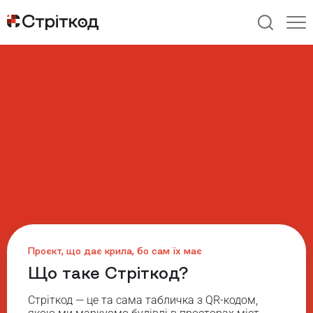
Ми розповідаємо про видатних постатей та
визначні події, на честь яких названі наші
вулиці.
Проєкт, що дає крила, бо сам їх має
Що таке Стріткод?
Стріткод — це та сама табличка з QR-кодом,