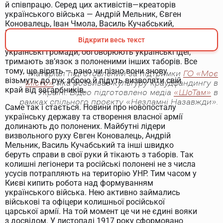
й співпрацю. Серед цих активістів—креаторів
українського війська — Андрій Мельник, Євген
Коновалець, Іван Чмола, Василь Кучабський,
Роман Дашкевич, Роман Сушко та десятки інших.
Відкрити весь текст
Навіть у таборових умовах вони формують
українські громади, обговорюють українські ідеї,
тримають зв’язок з полоненими інших таборів. Все
тому, що вірять — рано чи пізно вони знову
Матеріал підготовлений за підтримки
ГО «Моє
візьмуть до рук зброю й підуть визволяти свій
Місто»
, яка розвиває культуру краудфандингу в
край від загарбників.
Україні. Відео підготовлено медіа
«ШоТам»
в
рамках спільного проєкту «Незламні Назавжди».
Саме так і стається. Новини про новопосталу
українську державу та створення власної армії
долинають до полонених. Майбутні лідери
визвольного руху Євген Коновалець, Андрій
Мельник, Василь Кучабський та інші швидко
беруть справи в свої руки й тікають з таборів. Так
колишні легіонери та російські полонені не з числа
усусів потрапляють на територію УНР. Тим часом у
Києві кипить робота над формуванням
українського війська. Нею активно займались
військові та офіцери колишньої російської
царської армії. На той момент це чи не єдині вояки
з досвідом. У листопаді 1917 року сформовано