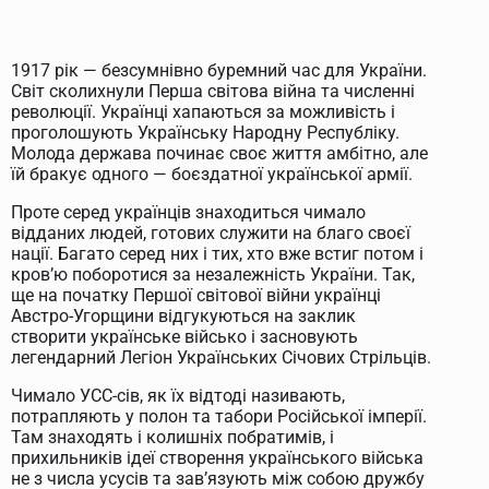
1917 рік — безсумнівно буремний час для України.
Світ сколихнули Перша світова війна та численні
революції. Українці хапаються за можливість і
проголошують Українську Народну Республіку.
Молода держава починає своє життя амбітно, але
їй бракує одного — боєздатної української армії.
Проте серед українців знаходиться чимало
відданих людей, готових служити на благо своєї
нації. Багато серед них і тих, хто вже встиг потом і
кров’ю поборотися за незалежність України. Так,
ще на початку Першої світової війни українці
Австро-Угорщини відгукуються на заклик
створити українське військо і засновують
легендарний Легіон Українських Січових Стрільців.
Чимало УСС-сів, як їх відтоді називають,
потрапляють у полон та табори Російської імперії.
Там знаходять і колишніх побратимів, і
прихильників ідеї створення українського війська
не з числа усусів та зав’язують між собою дружбу