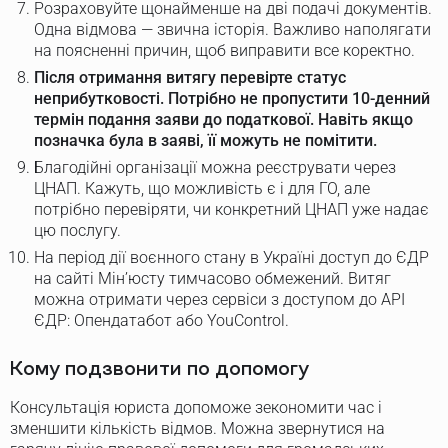
Розраховуйте щонайменше на дві подачі документів.
Одна відмова — звична історія. Важливо наполягати
на поясненні причин, щоб виправити все коректно.
Після отримання витягу перевірте статус
неприбутковості. Потрібно не пропустити 10-денний
термін подання заяви до податкової. Навіть якщо
позначка була в заяві, її можуть не помітити.
Благодійні організації можна реєструвати через
ЦНАП. Кажуть, що можливість є і для ГО, але
потрібно перевіряти, чи конкретний ЦНАП уже надає
цю послугу.
На період дії воєнного стану в Україні доступ до ЄДР
на сайті Мін’юсту тимчасово обмежений. Витяг
можна отримати через сервіси з доступом до API
ЄДР: Опендатабот або YouControl.
Кому подзвонити по допомогу
Консультація юриста допоможе зекономити час і
зменшити кількість відмов. Можна звернутися на