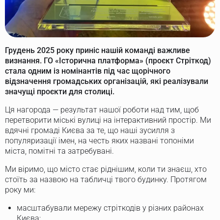
Грудень 2025 року приніс нашій команді важливе
визнання. ГО «Історична платформа» (проєкт Стріткод)
стала одним із номінантів під час щорічного
відзначення громадських організацій, які реалізували
значущі проєкти для столиці.
Ця нагорода — результат нашої роботи над тим, щоб
перетворити міські вулиці на інтерактивний простір. Ми
вдячні громаді Києва за те, що наші зусилля з
популяризації імен, на честь яких названі топоніми
міста, помітні та затребувані.
Ми віримо, що місто стає ріднішим, коли ти знаєш, хто
стоїть за назвою на табличці твого будинку. Протягом
року ми:
масштабували мережу стріткодів у різних районах
Києва;